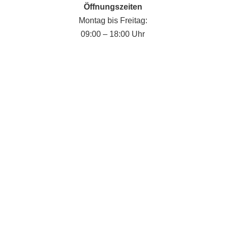
Öffnungszeiten
Montag bis Freitag:
09:00 – 18:00 Uhr
Fabian Krause
senovita
Ich bin Ihr persönlicher Ansprechpartner für
die 24-Stunden-Pflege in Schwedt Oder.
Ich weiß, dass die Suche nach einer
passenden Betreuungskraft eine wichtige und