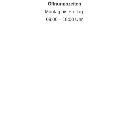
Öffnungszeiten
Montag bis Freitag:
09:00 – 18:00 Uhr
Fabian Krause
senovita
Ich bin Ihr persönlicher Ansprechpartner für
die 24-Stunden-Pflege in Oberbodnitz.
Ich weiß, dass die Suche nach einer
passenden Betreuungskraft eine wichtige und